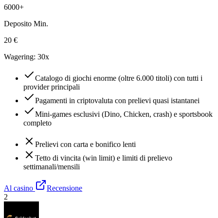
6000+
Deposito Min.
20 €
Wagering:
30
x
Catalogo di giochi enorme (oltre 6.000 titoli) con tutti i
provider principali
Pagamenti in criptovaluta con prelievi quasi istantanei
Mini-games esclusivi (Dino, Chicken, crash) e sportsbook
completo
Prelievi con carta e bonifico lenti
Tetto di vincita (win limit) e limiti di prelievo
settimanali/mensili
Al casino
Recensione
2