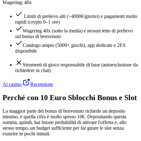
Wagering:
40
x
Limiti di prelievo alti (~4000€/giorno) e pagamenti molto
rapidi (crypto 0–1 ore)
Wagering 40x (sotto la media) e nessun tetto di prelievo
sul bonus di benvenuto
Catalogo ampio (5000+ giochi), app dedicate e 2FA
disponibile
Strumenti di gioco responsabile di base (autoesclusione da
richiedere in chat)
Al casino
Recensione
Perché con 10 Euro Sblocchi Bonus e Slot
La maggior parte dei bonus di benvenuto richiede un deposito
minimo, e quella cifra è molto spesso 10€. Depositando questa
somma, quindi, hai buone probabilità di attivare l'offerta e, allo
stesso tempo, un budget sufficiente per far girare le slot senza
esaurire in pochi minuti.