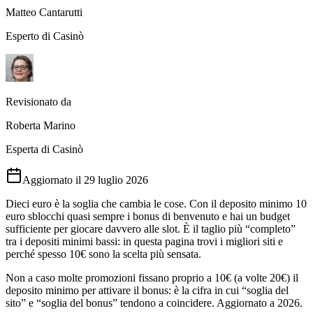
Matteo Cantarutti
Esperto di Casinò
Revisionato da
Roberta Marino
Esperta di Casinò
Aggiornato il
29 luglio 2026
Dieci euro è la soglia che cambia le cose. Con il deposito minimo 10
euro sblocchi quasi sempre i bonus di benvenuto e hai un budget
sufficiente per giocare davvero alle slot. È il taglio più “completo”
tra i depositi minimi bassi: in questa pagina trovi i migliori siti e
perché spesso 10€ sono la scelta più sensata.
Non a caso molte promozioni fissano proprio a 10€ (a volte 20€) il
deposito minimo per attivare il bonus: è la cifra in cui “soglia del
sito” e “soglia del bonus” tendono a coincidere. Aggiornato a 2026.