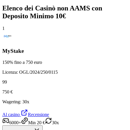
Elenco dei Casinò non AAMS con
Deposito Minimo 10€
1
MyStake
150% fino a 750 euro
Licenza:
OGL/2024/250/0115
99
750 €
Wagering:
30
x
Al casino
Recensione
6000+
Min
20 €
30
x