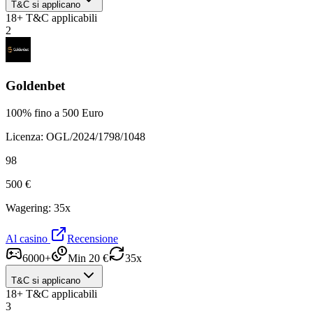
T&C si applicano
18+ T&C applicabili
2
Goldenbet
100% fino a 500 Euro
Licenza:
OGL/2024/1798/1048
98
500 €
Wagering:
35
x
Al casino
Recensione
6000+
Min
20 €
35
x
T&C si applicano
18+ T&C applicabili
3