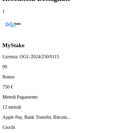
1
MyStake
Licenza:
OGL/2024/250/0115
99
Bonus
750 €
Metodi Pagamento
12
metodi
Apple Pay, Bank Transfer, Bitcoin
...
Giochi