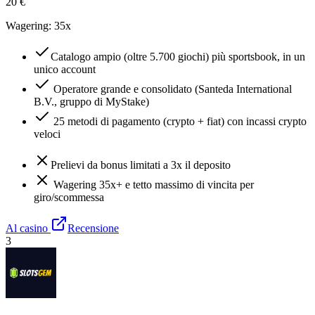
20 €
Wagering:
35
x
Catalogo ampio (oltre 5.700 giochi) più sportsbook, in un
unico account
Operatore grande e consolidato (Santeda International
B.V., gruppo di MyStake)
25 metodi di pagamento (crypto + fiat) con incassi crypto
veloci
Prelievi da bonus limitati a 3x il deposito
Wagering 35x+ e tetto massimo di vincita per
giro/scommessa
Al casino
Recensione
3