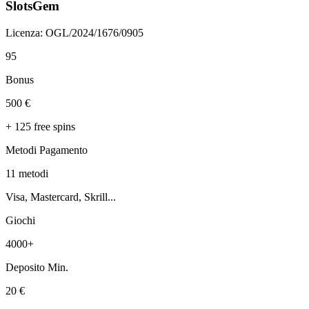
SlotsGem
Licenza:
OGL/2024/1676/0905
95
Bonus
500 €
+
125
free spins
Metodi Pagamento
11
metodi
Visa, Mastercard, Skrill
...
Giochi
4000+
Deposito Min.
20 €