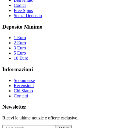
Benvenuto
Codici
Free Spins
Senza Deposito
Deposito Minimo
1 Euro
2 Euro
3 Euro
5 Euro
10 Euro
Informazioni
Scommesse
Recensioni
Chi Siamo
Contatti
Newsletter
Ricevi le ultime notizie e offerte esclusive.