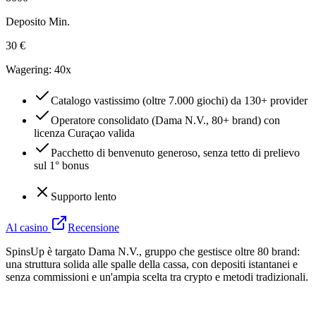
Deposito Min.
30 €
Wagering:
40
x
Catalogo vastissimo (oltre 7.000 giochi) da 130+ provider
Operatore consolidato (Dama N.V., 80+ brand) con
licenza Curaçao valida
Pacchetto di benvenuto generoso, senza tetto di prelievo
sul 1° bonus
Supporto lento
Al casino
Recensione
SpinsUp è targato Dama N.V., gruppo che gestisce oltre 80 brand:
una struttura solida alle spalle della cassa, con depositi istantanei e
senza commissioni e un'ampia scelta tra crypto e metodi tradizionali.