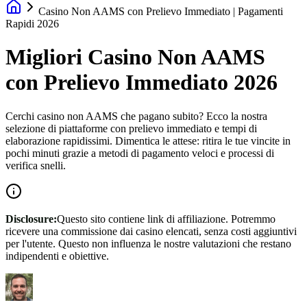
Casino Non AAMS con Prelievo Immediato | Pagamenti
Rapidi 2026
Migliori Casino Non AAMS
con Prelievo Immediato 2026
Cerchi casino non AAMS che pagano subito? Ecco la nostra
selezione di piattaforme con prelievo immediato e tempi di
elaborazione rapidissimi. Dimentica le attese: ritira le tue vincite in
pochi minuti grazie a metodi di pagamento veloci e processi di
verifica snelli.
Disclosure:
Questo sito contiene link di affiliazione. Potremmo
ricevere una commissione dai casino elencati, senza costi aggiuntivi
per l'utente. Questo non influenza le nostre valutazioni che restano
indipendenti e obiettive.