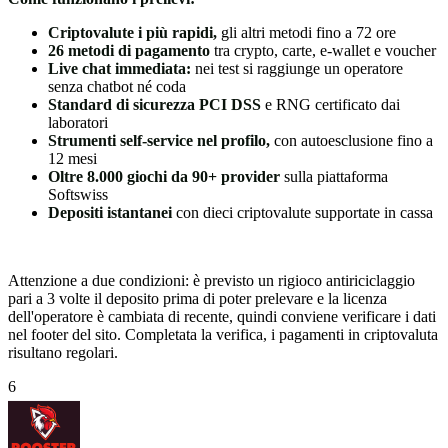
Criptovalute i più rapidi,
gli altri metodi fino a 72 ore
26 metodi di pagamento
tra crypto, carte, e-wallet e voucher
Live chat immediata:
nei test si raggiunge un operatore
senza chatbot né coda
Standard di sicurezza PCI DSS
e RNG certificato dai
laboratori
Strumenti self-service nel profilo,
con autoesclusione fino a
12 mesi
Oltre 8.000 giochi da 90+ provider
sulla piattaforma
Softswiss
Depositi istantanei
con dieci criptovalute supportate in cassa
Attenzione a due condizioni: è previsto un rigioco antiriciclaggio
pari a 3 volte il deposito prima di poter prelevare e la licenza
dell'operatore è cambiata di recente, quindi conviene verificare i dati
nel footer del sito. Completata la verifica, i pagamenti in criptovaluta
risultano regolari.
6