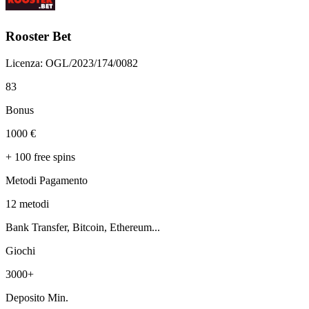
Rooster Bet
Licenza:
OGL/2023/174/0082
83
Bonus
1000 €
+
100
free spins
Metodi Pagamento
12
metodi
Bank Transfer, Bitcoin, Ethereum
...
Giochi
3000+
Deposito Min.