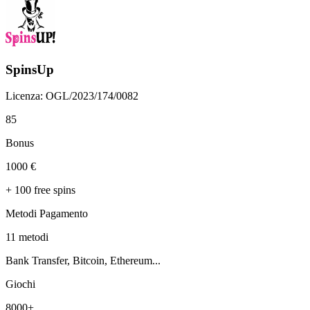
SpinsUp
Licenza:
OGL/2023/174/0082
85
Bonus
1000 €
+
100
free spins
Metodi Pagamento
11
metodi
Bank Transfer, Bitcoin, Ethereum
...
Giochi
8000+