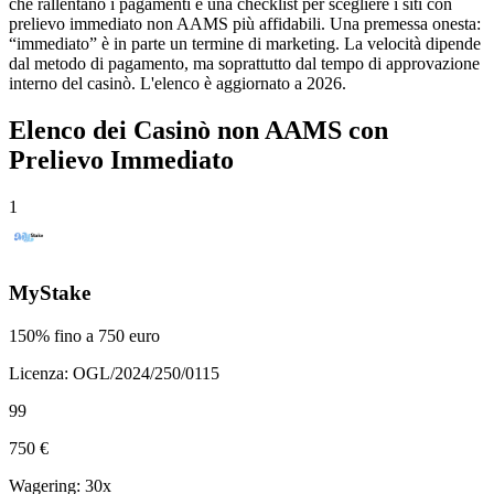
che rallentano i pagamenti e una checklist per scegliere i siti con
prelievo immediato non AAMS più affidabili. Una premessa onesta:
“immediato” è in parte un termine di marketing. La velocità dipende
dal metodo di pagamento, ma soprattutto dal tempo di approvazione
interno del casinò. L'elenco è aggiornato a 2026.
Elenco dei Casinò non AAMS con
Prelievo Immediato
1
MyStake
150% fino a 750 euro
Licenza:
OGL/2024/250/0115
99
750 €
Wagering:
30
x