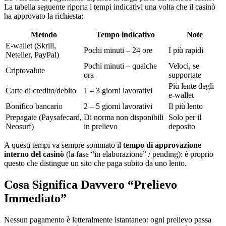
La tabella seguente riporta i tempi indicativi una volta che il casinò
ha approvato la richiesta:
Metodo
Tempo indicativo
Note
E-wallet (Skrill,
Pochi minuti – 24 ore
I più rapidi
Neteller, PayPal)
Pochi minuti – qualche
Veloci, se
Criptovalute
ora
supportate
Più lente degli
Carte di credito/debito
1 – 3 giorni lavorativi
e-wallet
Bonifico bancario
2 – 5 giorni lavorativi
Il più lento
Prepagate (Paysafecard,
Di norma non disponibili
Solo per il
Neosurf)
in prelievo
deposito
A questi tempi va sempre sommato il
tempo di approvazione
interno del casinò
(la fase “in elaborazione” / pending): è proprio
questo che distingue un sito che paga subito da uno lento.
Cosa Significa Davvero “Prelievo
Immediato”
Nessun pagamento è letteralmente istantaneo: ogni prelievo passa