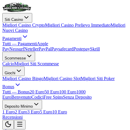
Siti Casino
Migliori Casino Crypto
Migliori Casino Prelievo Immediato
Migliori
Nuovi Casino
Pagamenti
Tutti — Pagamenti
Apple
Pay
Neosurf
Neteller
PayPal
Paysafecard
Postepay
Skrill
Scommesse
Calcio
Migliori Siti Scommesse
Giochi
Migliori Casino Bingo
Migliori Casino Slot
Migliori Siti Poker
Bonus
Tutti — Bonus
20 Euro
50 Euro
100 Euro
1000
Euro
Benvenuto
Codici
Free Spins
Senza Deposito
Deposito Minimo
1 Euro
2 Euro
3 Euro
5 Euro
10 Euro
Recensioni