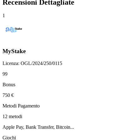
Recensioni Dettagliate
1
MyStake
Licenza:
OGL/2024/250/0115
99
Bonus
750 €
Metodi Pagamento
12
metodi
Apple Pay, Bank Transfer, Bitcoin
...
Giochi