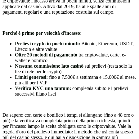
le criptovalute l'incasso arriva in pochi minuti, senza commissioni
applicate dal casinò. Attivo dal 2019, ha alle spalle anni di
pagamenti regolari e una reputazione costruita sul campo.
Perché è primo per velocità d'incasso:
Prelievi crypto in pochi minuti:
Bitcoin, Ethereum, USDT,
Litecoin e altre valute
Oltre 20 metodi di pagamento
tra criptovalute, carte, e-
wallet e bonifico
Nessuna commissione lato casinò
sui prelievi (resta solo la
fee di rete per le crypto)
Limiti generosi:
fino a 7.500€ a settimana e 15.000€ al mese,
più alti per i VIP
Verifica KYC una tantum:
completala subito e i prelievi
successivi filano lisci
Da sapere: con carte e bonifico i tempi si allungano (fino a 48 ore o
più) e la verifica va completata prima della prima richiesta, quindi
per l'incasso lampo la scelta obbligata sono le criptovalute. Vale la
regola d'oro del prelievo immediato: il metodo che usi conta spesso
più del casinò stesso, e qui hai a disposizione la gamma più