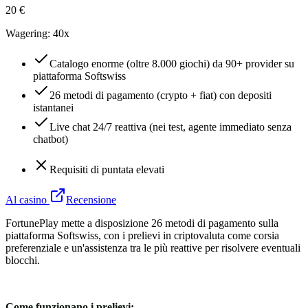
20 €
Wagering:
40
x
Catalogo enorme (oltre 8.000 giochi) da 90+ provider su
piattaforma Softswiss
26 metodi di pagamento (crypto + fiat) con depositi
istantanei
Live chat 24/7 reattiva (nei test, agente immediato senza
chatbot)
Requisiti di puntata elevati
Al casino
Recensione
FortunePlay mette a disposizione 26 metodi di pagamento sulla
piattaforma Softswiss, con i prelievi in criptovaluta come corsia
preferenziale e un'assistenza tra le più reattive per risolvere eventuali
blocchi.
Come funzionano i prelievi: