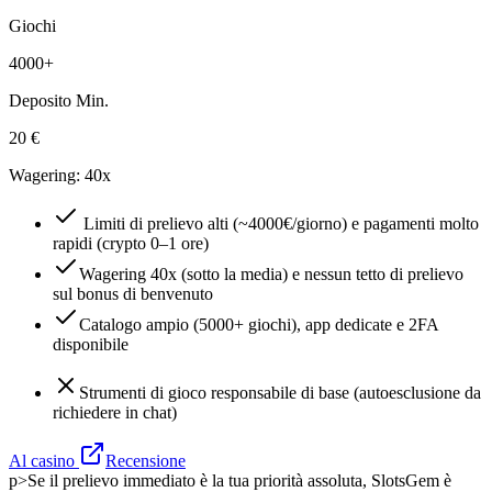
Giochi
4000+
Deposito Min.
20 €
Wagering:
40
x
Limiti di prelievo alti (~4000€/giorno) e pagamenti molto
rapidi (crypto 0–1 ore)
Wagering 40x (sotto la media) e nessun tetto di prelievo
sul bonus di benvenuto
Catalogo ampio (5000+ giochi), app dedicate e 2FA
disponibile
Strumenti di gioco responsabile di base (autoesclusione da
richiedere in chat)
Al casino
Recensione
p>Se il prelievo immediato è la tua priorità assoluta, SlotsGem è