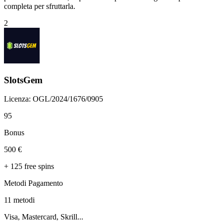
completa per sfruttarla.
2
SlotsGem
Licenza:
OGL/2024/1676/0905
95
Bonus
500 €
+
125
free spins
Metodi Pagamento
11
metodi
Visa, Mastercard, Skrill
...