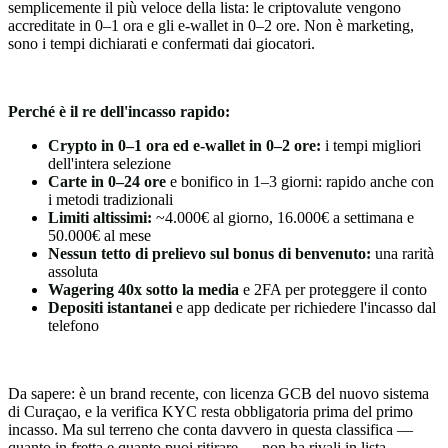
semplicemente il più veloce della lista: le criptovalute vengono
accreditate in 0–1 ora e gli e-wallet in 0–2 ore. Non è marketing,
sono i tempi dichiarati e confermati dai giocatori.
Perché è il re dell'incasso rapido:
Crypto in 0–1 ora ed e-wallet in 0–2 ore:
i tempi migliori
dell'intera selezione
Carte in 0–24 ore
e bonifico in 1–3 giorni: rapido anche con
i metodi tradizionali
Limiti altissimi:
~4.000€ al giorno, 16.000€ a settimana e
50.000€ al mese
Nessun tetto di prelievo sul bonus di benvenuto:
una rarità
assoluta
Wagering 40x sotto la media
e 2FA per proteggere il conto
Depositi istantanei
e app dedicate per richiedere l'incasso dal
telefono
Da sapere: è un brand recente, con licenza GCB del nuovo sistema
di Curaçao, e la verifica KYC resta obbligatoria prima del primo
incasso. Ma sul terreno che conta davvero in questa classifica —
quanto in fretta e quanto puoi ritirare — non ha rivali in lista.