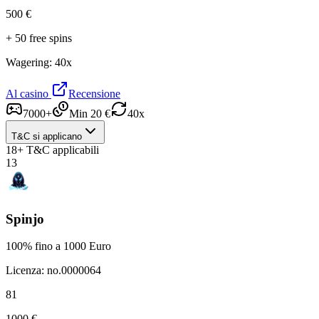
500 €
+
50
free spins
Wagering:
40
x
Al casino
Recensione
7000+
Min
20 €
40
x
T&C si applicano
18+ T&C applicabili
13
Spinjo
100% fino a 1000 Euro
Licenza:
no.0000064
81
1000 €