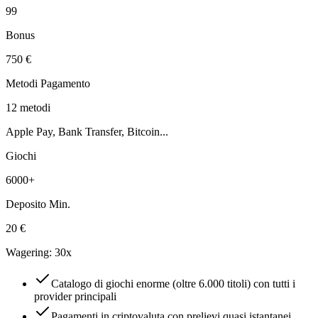
99
Bonus
750 €
Metodi Pagamento
12
metodi
Apple Pay, Bank Transfer, Bitcoin
...
Giochi
6000+
Deposito Min.
20 €
Wagering:
30
x
Catalogo di giochi enorme (oltre 6.000 titoli) con tutti i
provider principali
Pagamenti in criptovaluta con prelievi quasi istantanei