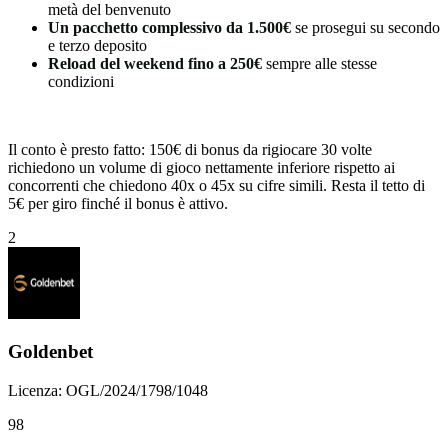
metà del benvenuto
Un pacchetto complessivo da 1.500€
se prosegui su secondo
e terzo deposito
Reload del weekend fino a 250€
sempre alle stesse
condizioni
Il conto è presto fatto: 150€ di bonus da rigiocare 30 volte
richiedono un volume di gioco nettamente inferiore rispetto ai
concorrenti che chiedono 40x o 45x su cifre simili. Resta il tetto di
5€ per giro finché il bonus è attivo.
2
Goldenbet
Licenza:
OGL/2024/1798/1048
98