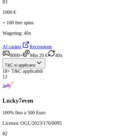
83
1000 €
+
100
free spins
Wagering:
40
x
Al casino
Recensione
8000+
Min
20 €
40
x
T&C si applicano
18+ T&C applicabili
12
Lucky7even
100% fino a 500 Euro
Licenza:
OGL/2023/176/0095
82