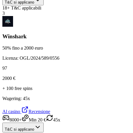
T&C si applicano
18+ T&C applicabili
3
Winshark
50% fino a 2000 euro
Licenza:
OGL/2024/589/0556
97
2000 €
+
100
free spins
Wagering:
45
x
Al casino
Recensione
8000+
Min
20 €
45
x
T&C si applicano