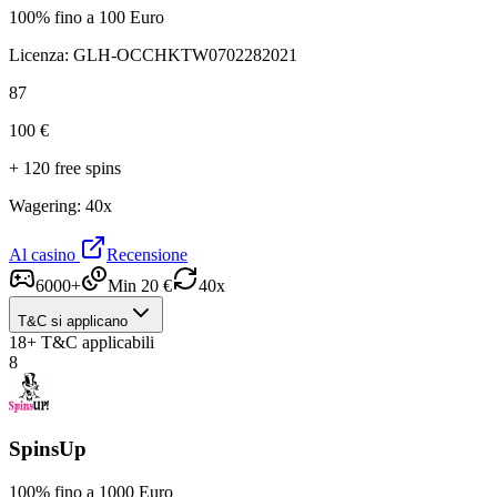
100% fino a 100 Euro
Licenza:
GLH-OCCHKTW0702282021
87
100 €
+
120
free spins
Wagering:
40
x
Al casino
Recensione
6000+
Min
20 €
40
x
T&C si applicano
18+ T&C applicabili
8
SpinsUp
100% fino a 1000 Euro