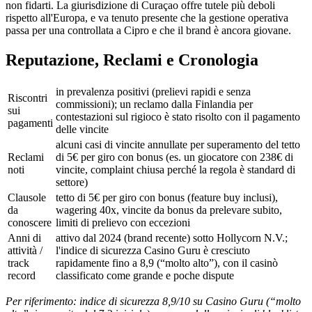
non fidarti. La giurisdizione di Curaçao offre tutele più deboli
rispetto all'Europa, e va tenuto presente che la gestione operativa
passa per una controllata a Cipro e che il brand è ancora giovane.
Reputazione, Reclami e Cronologia
in prevalenza positivi (prelievi rapidi e senza
Riscontri
commissioni); un reclamo dalla Finlandia per
sui
contestazioni sul rigioco è stato risolto con il pagamento
pagamenti
delle vincite
alcuni casi di vincite annullate per superamento del tetto
Reclami
di 5€ per giro con bonus (es. un giocatore con 238€ di
noti
vincite, complaint chiusa perché la regola è standard di
settore)
Clausole
tetto di 5€ per giro con bonus (feature buy inclusi),
da
wagering 40x, vincite da bonus da prelevare subito,
conoscere
limiti di prelievo con eccezioni
Anni di
attivo dal 2024 (brand recente) sotto Hollycorn N.V.;
attività /
l'indice di sicurezza Casino Guru è cresciuto
track
rapidamente fino a 8,9 (“molto alto”), con il casinò
record
classificato come grande e poche dispute
Per riferimento: indice di sicurezza 8,9/10 su Casino Guru (“molto