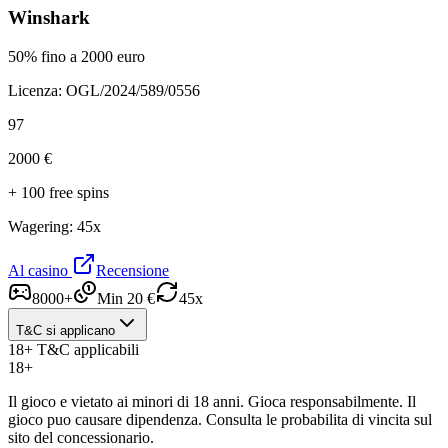
Winshark
50% fino a 2000 euro
Licenza:
OGL/2024/589/0556
97
2000 €
+
100
free spins
Wagering:
45
x
Al casino
Recensione
8000+
Min
20 €
45
x
T&C si applicano
18+ T&C applicabili
18+
Il gioco e vietato ai minori di 18 anni. Gioca responsabilmente. Il
gioco puo causare dipendenza. Consulta le probabilita di vincita sul
sito del concessionario.