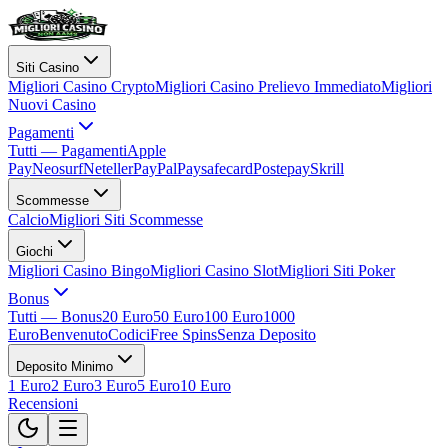
Siti Casino
Migliori Casino Crypto
Migliori Casino Prelievo Immediato
Migliori
Nuovi Casino
Pagamenti
Tutti — Pagamenti
Apple
Pay
Neosurf
Neteller
PayPal
Paysafecard
Postepay
Skrill
Scommesse
Calcio
Migliori Siti Scommesse
Giochi
Migliori Casino Bingo
Migliori Casino Slot
Migliori Siti Poker
Bonus
Tutti — Bonus
20 Euro
50 Euro
100 Euro
1000
Euro
Benvenuto
Codici
Free Spins
Senza Deposito
Deposito Minimo
1 Euro
2 Euro
3 Euro
5 Euro
10 Euro
Recensioni