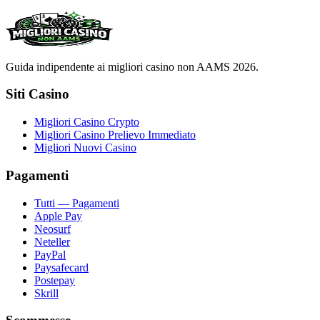
Guida indipendente ai migliori casino non AAMS 2026.
Siti Casino
Migliori Casino Crypto
Migliori Casino Prelievo Immediato
Migliori Nuovi Casino
Pagamenti
Tutti — Pagamenti
Apple Pay
Neosurf
Neteller
PayPal
Paysafecard
Postepay
Skrill