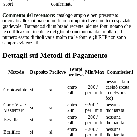
sport
confermata
Commento del recensore:
catalogo ampio e ben presentato,
orientato alle slot ma con un buon comparto live e un tema spaziale
gradevole. Trattandosi di un brand recente, alcune fonti notano che
le certificazioni tecniche dei giochi sono ancora da ampliare; il
numero esatto di titoli varia molto tra le fonti e gli RTP non sono
sempre evidenziati.
Dettagli sui Metodi di Pagamento
Tempi
Metodo
Deposito
Prelievo
Min/Max
Commissioni
prelievo
nessuna lato
entro
~20€ /
casinò (resta
Criptovalute
sì
sì
24h
per limiti
la network
fee)
Carte Visa /
entro
~20€ /
nessuna
sì
sì
Mastercard
24h
per limiti
dichiarata
entro
~20€ /
nessuna
E-wallet
sì
sì
24h
per limiti
dichiarata
entro
~20€ /
nessuna
Bonifico
sì
sì
24h
per limiti
dichiarata