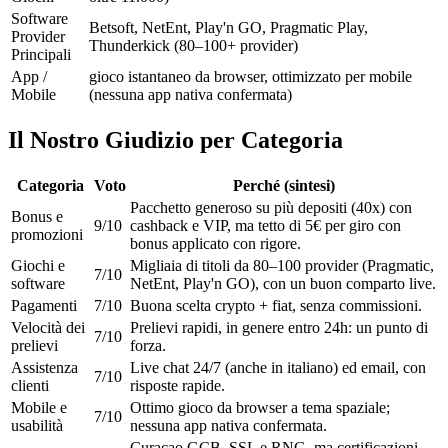
Software
Betsoft, NetEnt, Play'n GO, Pragmatic Play,
Provider
Thunderkick (80–100+ provider)
Principali
App /
gioco istantaneo da browser, ottimizzato per mobile
Mobile
(nessuna app nativa confermata)
Il Nostro Giudizio per Categoria
Categoria
Voto
Perché (sintesi)
Pacchetto generoso su più depositi (40x) con
Bonus e
9/10
cashback e VIP, ma tetto di 5€ per giro con
promozioni
bonus applicato con rigore.
Giochi e
Migliaia di titoli da 80–100 provider (Pragmatic,
7/10
software
NetEnt, Play'n GO), con un buon comparto live.
Pagamenti
7/10
Buona scelta crypto + fiat, senza commissioni.
Velocità dei
Prelievi rapidi, in genere entro 24h: un punto di
7/10
prelievi
forza.
Assistenza
Live chat 24/7 (anche in italiano) ed email, con
7/10
clienti
risposte rapide.
Mobile e
Ottimo gioco da browser a tema spaziale;
7/10
usabilità
nessuna app nativa confermata.
Curaçao GCB, SSL e RNG, ma certificazioni