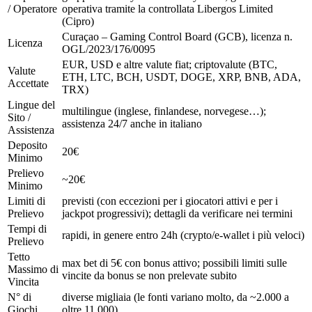
/ Operatore
operativa tramite la controllata Libergos Limited
(Cipro)
Curaçao – Gaming Control Board (GCB), licenza n.
Licenza
OGL/2023/176/0095
EUR, USD e altre valute fiat; criptovalute (BTC,
Valute
ETH, LTC, BCH, USDT, DOGE, XRP, BNB, ADA,
Accettate
TRX)
Lingue del
multilingue (inglese, finlandese, norvegese…);
Sito /
assistenza 24/7 anche in italiano
Assistenza
Deposito
20€
Minimo
Prelievo
~20€
Minimo
Limiti di
previsti (con eccezioni per i giocatori attivi e per i
Prelievo
jackpot progressivi); dettagli da verificare nei termini
Tempi di
rapidi, in genere entro 24h (crypto/e-wallet i più veloci)
Prelievo
Tetto
max bet di 5€ con bonus attivo; possibili limiti sulle
Massimo di
vincite da bonus se non prelevate subito
Vincita
N° di
diverse migliaia (le fonti variano molto, da ~2.000 a
Giochi
oltre 11.000)