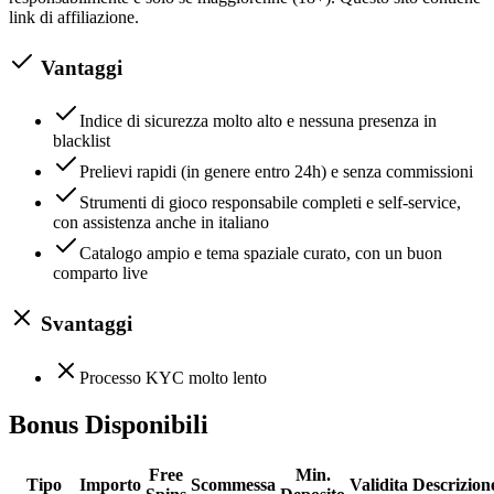
link di affiliazione.
Vantaggi
Indice di sicurezza molto alto e nessuna presenza in
blacklist
Prelievi rapidi (in genere entro 24h) e senza commissioni
Strumenti di gioco responsabile completi e self-service,
con assistenza anche in italiano
Catalogo ampio e tema spaziale curato, con un buon
comparto live
Svantaggi
Processo KYC molto lento
Bonus Disponibili
Free
Min.
Tipo
Importo
Scommessa
Validita
Descrizion