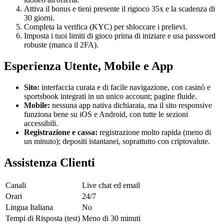
Attiva il bonus e tieni presente il rigioco 35x e la scadenza di
30 giorni.
Completa la verifica (KYC) per sbloccare i prelievi.
Imposta i tuoi limiti di gioco prima di iniziare e usa password
robuste (manca il 2FA).
Esperienza Utente, Mobile e App
Sito:
interfaccia curata e di facile navigazione, con casinò e
sportsbook integrati in un unico account; pagine fluide.
Mobile:
nessuna app nativa dichiarata, ma il sito responsive
funziona bene su iOS e Android, con tutte le sezioni
accessibili.
Registrazione e cassa:
registrazione molto rapida (meno di
un minuto); depositi istantanei, soprattutto con criptovalute.
Assistenza Clienti
Canali
Live chat ed email
Orari
24/7
Lingua Italiana
No
Tempi di Risposta (test)
Meno di 30 minuti