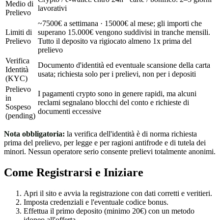
Medio di
lavorativi
Prelievo
~7500€ a settimana · 15000€ al mese; gli importi che
Limiti di
superano 15.000€ vengono suddivisi in tranche mensili.
Prelievo
Tutto il deposito va rigiocato almeno 1x prima del
prelievo
Verifica
Documento d'identità ed eventuale scansione della carta
Identità
usata; richiesta solo per i prelievi, non per i depositi
(KYC)
Prelievo
I pagamenti crypto sono in genere rapidi, ma alcuni
in
reclami segnalano blocchi del conto e richieste di
Sospeso
documenti eccessive
(pending)
Nota obbligatoria:
la verifica dell'identità è di norma richiesta
prima del prelievo, per legge e per ragioni antifrode e di tutela dei
minori. Nessun operatore serio consente prelievi totalmente anonimi.
Come Registrarsi e Iniziare
Apri il sito e avvia la registrazione con dati corretti e veritieri.
Imposta credenziali e l'eventuale codice bonus.
Effettua il primo deposito (minimo 20€) con un metodo
idoneo all'offerta.