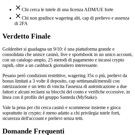
Chi cerca le tutele di una licenza ADM/UE forte
Chi non gradisce wagering alti, cap di prelievo e assenza
di 2FA
Verdetto Finale
Goldenbet si guadagna un 9/10: è una piattaforma grande e
consolidata che unisce casinò, live e sportsbook in un unico account,
con un catalogo ampio, 25 metodi di pagamento e incassi crypto
rapidi, oltre a un cashback giornaliero interessante.
Pesano però condizioni restrittive, wagering 35x o più, prelievi da
bonus limitati a 3 volte il deposito, cap settimanali/mensili con
rateizzazione e un tetto di vincita l'assenza di autenticazione a due
fattori e alcuni reclami su blocchi del conto e verifiche eccessive, in
linea con il profilo del gruppo Santeda (MyStake).
Vale la pena per chi cerca casinò e scommesse insieme e gioca
soprattutto in crypto; è meno adatto a chi privilegia tutele forti,
sicurezza dell'account e prelievi senza tetti.
Domande Frequenti