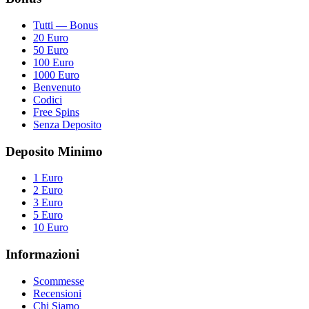
Tutti — Bonus
20 Euro
50 Euro
100 Euro
1000 Euro
Benvenuto
Codici
Free Spins
Senza Deposito
Deposito Minimo
1 Euro
2 Euro
3 Euro
5 Euro
10 Euro
Informazioni
Scommesse
Recensioni
Chi Siamo