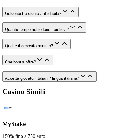
Goldenbet è sicuro / affidabile?
Quanto tempo richiedono i prelievi?
Qual è il deposito minimo?
Che bonus offre?
Accetta giocatori italiani / lingua italiana?
Casino Simili
MyStake
150% fino a 750 euro