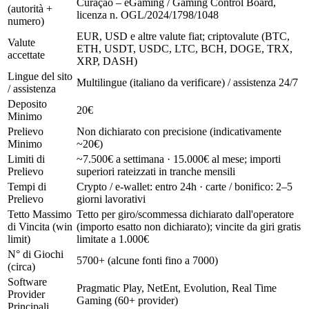
Curaçao – eGaming / Gaming Control Board,
(autorità +
licenza n. OGL/2024/1798/1048
numero)
EUR, USD e altre valute fiat; criptovalute (BTC,
Valute
ETH, USDT, USDC, LTC, BCH, DOGE, TRX,
accettate
XRP, DASH)
Lingue del sito
Multilingue (italiano da verificare) / assistenza 24/7
/ assistenza
Deposito
20€
Minimo
Prelievo
Non dichiarato con precisione (indicativamente
Minimo
~20€)
Limiti di
~7.500€ a settimana · 15.000€ al mese; importi
Prelievo
superiori rateizzati in tranche mensili
Tempi di
Crypto / e-wallet: entro 24h · carte / bonifico: 2–5
Prelievo
giorni lavorativi
Tetto Massimo
Tetto per giro/scommessa dichiarato dall'operatore
di Vincita (win
(importo esatto non dichiarato); vincite da giri gratis
limit)
limitate a 1.000€
N° di Giochi
5700+ (alcune fonti fino a 7000)
(circa)
Software
Pragmatic Play, NetEnt, Evolution, Real Time
Provider
Gaming (60+ provider)
Principali