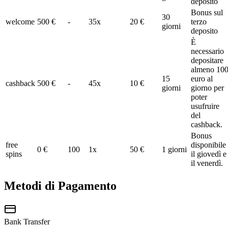
deposito
Bonus sul
30
welcome
500 €
-
35
x
20 €
terzo
giorni
deposito
È
necessario
depositare
almeno 10
15
euro al
cashback
500 €
-
45
x
10 €
giorni
giorno per
poter
usufruire
del
cashback.
Bonus
free
disponibile
0 €
100
1
x
50 €
1
giorni
spins
il giovedì e
il venerdì.
Metodi di Pagamento
Bank Transfer