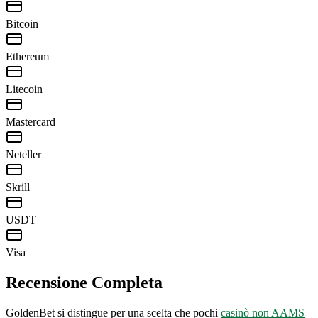
Bitcoin
Ethereum
Litecoin
Mastercard
Neteller
Skrill
USDT
Visa
Recensione Completa
GoldenBet si distingue per una scelta che pochi
casinò non AAMS