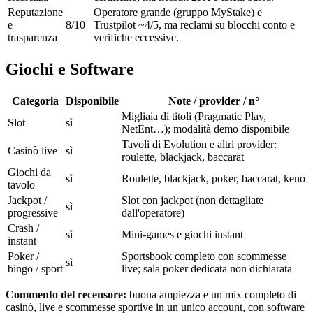
Reputazione
Operatore grande (gruppo MyStake) e
e
8/10
Trustpilot ~4/5, ma reclami su blocchi conto e
trasparenza
verifiche eccessive.
Giochi e Software
Categoria
Disponibile
Note / provider / n°
Migliaia di titoli (Pragmatic Play,
Slot
sì
NetEnt…); modalità demo disponibile
Tavoli di Evolution e altri provider:
Casinò live
sì
roulette, blackjack, baccarat
Giochi da
sì
Roulette, blackjack, poker, baccarat, keno
tavolo
Jackpot /
Slot con jackpot (non dettagliate
sì
progressive
dall'operatore)
Crash /
sì
Mini-games e giochi instant
instant
Poker /
Sportsbook completo con scommesse
sì
bingo / sport
live; sala poker dedicata non dichiarata
Commento del recensore:
buona ampiezza e un mix completo di
casinò, live e scommesse sportive in un unico account, con software