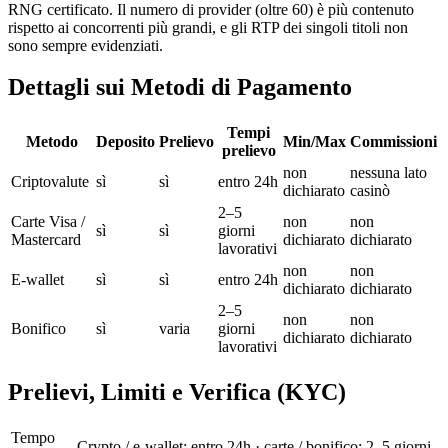
RNG certificato. Il numero di provider (oltre 60) è più contenuto
rispetto ai concorrenti più grandi, e gli RTP dei singoli titoli non
sono sempre evidenziati.
Dettagli sui Metodi di Pagamento
Tempi
Metodo
Deposito
Prelievo
Min/Max
Commissioni
prelievo
non
nessuna lato
Criptovalute
sì
sì
entro 24h
dichiarato
casinò
2–5
Carte Visa /
non
non
sì
sì
giorni
Mastercard
dichiarato
dichiarato
lavorativi
non
non
E-wallet
sì
sì
entro 24h
dichiarato
dichiarato
2–5
non
non
Bonifico
sì
varia
giorni
dichiarato
dichiarato
lavorativi
Prelievi, Limiti e Verifica (KYC)
Tempo
Crypto / e-wallet: entro 24h · carte / bonifico: 2–5 giorni