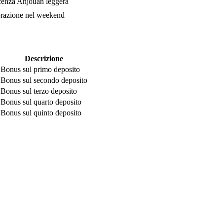
icenza Anjouan leggera
borazione nel weekend
Descrizione
Bonus sul primo deposito
Bonus sul secondo deposito
Bonus sul terzo deposito
Bonus sul quarto deposito
Bonus sul quinto deposito