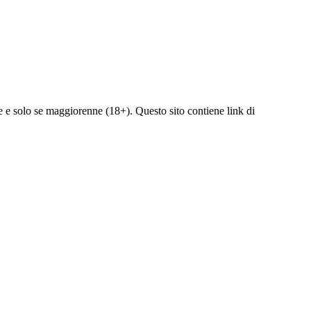
 e solo se maggiorenne (18+). Questo sito contiene link di