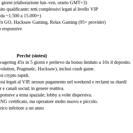
a 3 giorni (elaborazione lun–ven, orario GMT+3)
to qualificante; tetti complessivi legati al livello VIP
, da ~1.500 a 15.000+)
ay'n GO, Hacksaw Gaming, Relax Gaming (95+ provider)
o responsive
Perché (sintesi)
wagering 45x in 5 giorni e prelievo da bonus limitato a 10x il deposito.
Evolution, Pragmatic, Hacksaw), inclusi crash game.
si crypto rapidi.
ssi legati al VIP, nessun pagamento nel weekend e reclami su ritardi
e canali social; in genere reattiva.
onsive a tema spaziale; lobby a volte dispersiva.
NG certificato, ma operatore molto nuovo e piccolo.
rico inferiore a un anno