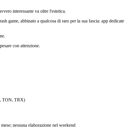
vero interessante va oltre l'estetica.
ash game, abbinato a qualcosa di raro per la sua fascia: app dedicate
ne.
ppesare con attenzione.
L, TON, TRX)
al mese; nessuna elaborazione nel weekend