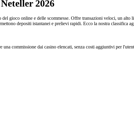
Neteller 2026
o del gioco online e delle scommesse. Offre transazioni veloci, un alto 
ttono depositi istantanei e prelievi rapidi. Ecco la nostra classifica ag
re una commissione dai casino elencati, senza costi aggiuntivi per l'uten