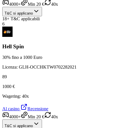
4000+
Min
20 €
40
x
T&C si applicano
18+ T&C applicabili
6
Hell Spin
30% fino a 1000 Euro
Licenza:
GLH-OCCHKTW0702282021
89
1000 €
Wagering:
40
x
Al casino
Recensione
4000+
Min
20 €
40
x
T&C si applicano