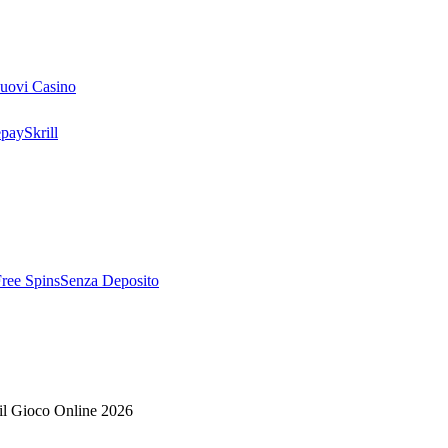
Nuovi Casino
epay
Skrill
ree Spins
Senza Deposito
il Gioco Online 2026