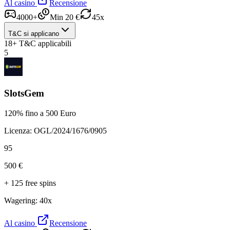
Al casino
Recensione
4000+
Min
20 €
45
x
T&C si applicano
18+ T&C applicabili
5
SlotsGem
120% fino a 500 Euro
Licenza:
OGL/2024/1676/0905
95
500 €
+
125
free spins
Wagering:
40
x
Al casino
Recensione