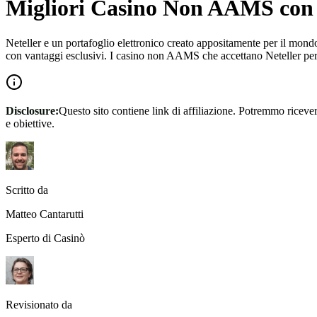
Migliori Casino Non AAMS con 
Neteller e un portafoglio elettronico creato appositamente per il mond
con vantaggi esclusivi. I casino non AAMS che accettano Neteller perme
Disclosure:
Questo sito contiene link di affiliazione. Potremmo riceve
e obiettive.
Scritto da
Matteo Cantarutti
Esperto di Casinò
Revisionato da