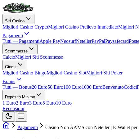
Siti Casino
Migliori Casino Crypto
Migliori Casino Prelievo Immediato
Migliori 
Pagamenti
Tutti — Pagamenti
Apple Pay
Neosurf
Neteller
PayPal
Paysafecard
Post
Scommesse
Calcio
Migliori Siti Scommesse
Giochi
Migliori Casino Bingo
Migliori Casino Slot
Migliori Siti Poker
Bonus
Tutti — Bonus
20 Euro
50 Euro
100 Euro
1000 Euro
Benvenuto
Codici
F
Deposito Minimo
1 Euro
2 Euro
3 Euro
5 Euro
10 Euro
Recensioni
Pagamenti
Casino Non AAMS con Neteller | E-Wallet per 