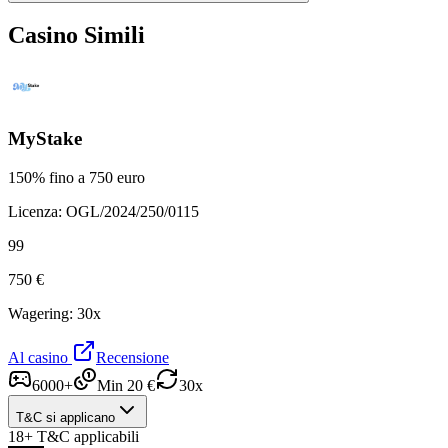
Casino Simili
MyStake
150% fino a 750 euro
Licenza:
OGL/2024/250/0115
99
750 €
Wagering:
30
x
Al casino
Recensione
6000+
Min
20 €
30
x
T&C si applicano
18+ T&C applicabili