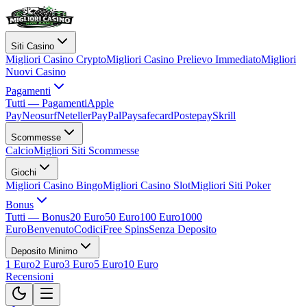
Siti Casino
Migliori Casino Crypto
Migliori Casino Prelievo Immediato
Migliori
Nuovi Casino
Pagamenti
Tutti — Pagamenti
Apple
Pay
Neosurf
Neteller
PayPal
Paysafecard
Postepay
Skrill
Scommesse
Calcio
Migliori Siti Scommesse
Giochi
Migliori Casino Bingo
Migliori Casino Slot
Migliori Siti Poker
Bonus
Tutti — Bonus
20 Euro
50 Euro
100 Euro
1000
Euro
Benvenuto
Codici
Free Spins
Senza Deposito
Deposito Minimo
1 Euro
2 Euro
3 Euro
5 Euro
10 Euro
Recensioni