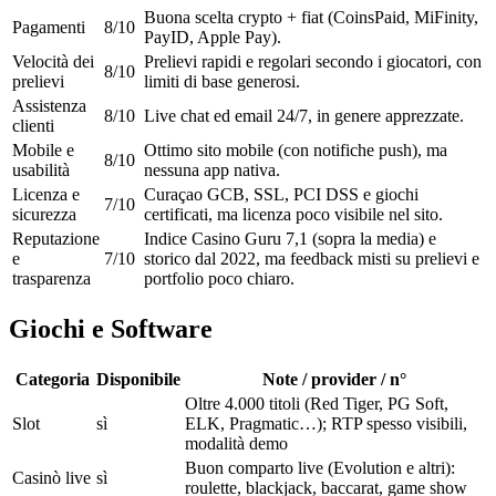
Buona scelta crypto + fiat (CoinsPaid, MiFinity,
Pagamenti
8/10
PayID, Apple Pay).
Velocità dei
Prelievi rapidi e regolari secondo i giocatori, con
8/10
prelievi
limiti di base generosi.
Assistenza
8/10
Live chat ed email 24/7, in genere apprezzate.
clienti
Mobile e
Ottimo sito mobile (con notifiche push), ma
8/10
usabilità
nessuna app nativa.
Licenza e
Curaçao GCB, SSL, PCI DSS e giochi
7/10
sicurezza
certificati, ma licenza poco visibile nel sito.
Reputazione
Indice Casino Guru 7,1 (sopra la media) e
e
7/10
storico dal 2022, ma feedback misti su prelievi e
trasparenza
portfolio poco chiaro.
Giochi e Software
Categoria
Disponibile
Note / provider / n°
Oltre 4.000 titoli (Red Tiger, PG Soft,
Slot
sì
ELK, Pragmatic…); RTP spesso visibili,
modalità demo
Buon comparto live (Evolution e altri):
Casinò live
sì
roulette, blackjack, baccarat, game show