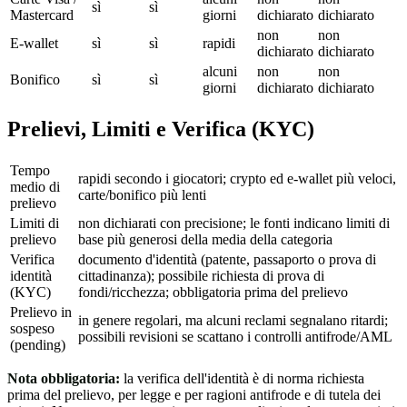
sì
sì
Mastercard
giorni
dichiarato
dichiarato
non
non
E-wallet
sì
sì
rapidi
dichiarato
dichiarato
alcuni
non
non
Bonifico
sì
sì
giorni
dichiarato
dichiarato
Prelievi, Limiti e Verifica (KYC)
Tempo
rapidi secondo i giocatori; crypto ed e-wallet più veloci,
medio di
carte/bonifico più lenti
prelievo
Limiti di
non dichiarati con precisione; le fonti indicano limiti di
prelievo
base più generosi della media della categoria
Verifica
documento d'identità (patente, passaporto o prova di
identità
cittadinanza); possibile richiesta di prova di
(KYC)
fondi/ricchezza; obbligatoria prima del prelievo
Prelievo in
in genere regolari, ma alcuni reclami segnalano ritardi;
sospeso
possibili revisioni se scattano i controlli antifrode/AML
(pending)
Nota obbligatoria:
la verifica dell'identità è di norma richiesta
prima del prelievo, per legge e per ragioni antifrode e di tutela dei