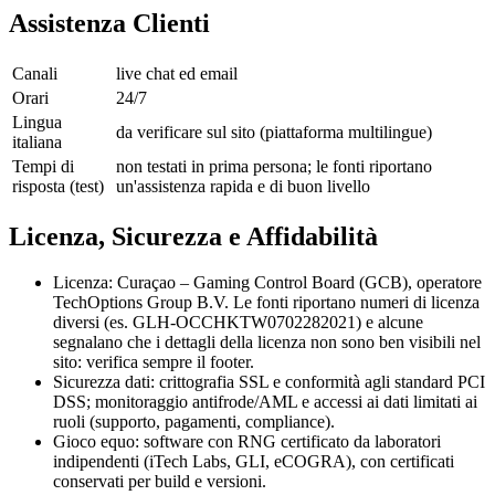
Assistenza Clienti
Canali
live chat ed email
Orari
24/7
Lingua
da verificare sul sito (piattaforma multilingue)
italiana
Tempi di
non testati in prima persona; le fonti riportano
risposta (test)
un'assistenza rapida e di buon livello
Licenza, Sicurezza e Affidabilità
Licenza: Curaçao – Gaming Control Board (GCB), operatore
TechOptions Group B.V. Le fonti riportano numeri di licenza
diversi (es. GLH-OCCHKTW0702282021) e alcune
segnalano che i dettagli della licenza non sono ben visibili nel
sito: verifica sempre il footer.
Sicurezza dati: crittografia SSL e conformità agli standard PCI
DSS; monitoraggio antifrode/AML e accessi ai dati limitati ai
ruoli (supporto, pagamenti, compliance).
Gioco equo: software con RNG certificato da laboratori
indipendenti (iTech Labs, GLI, eCOGRA), con certificati
conservati per build e versioni.