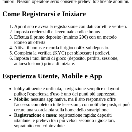
minori. Nessun operatore serio consente prelievi totalmente anonimi.
Come Registrarsi e Iniziare
Apri il sito e avvia la registrazione con dati corretti e veritieri.
Imposta credenziali e l'eventuale codice bonus.
Effettua il primo deposito (minimo 20€) con un metodo
idoneo all'offerta.
Attiva il bonus e ricorda il rigioco 40x sul deposito.
Completa la verifica (KYC) per sbloccare i prelievi.
Imposta i tuoi limiti di gioco (deposito, perdita, sessione,
autoesclusione) prima di iniziare.
Esperienza Utente, Mobile e App
lobby attraente e ordinata, navigazione semplice e layout
pulito; l'esperienza d'uso è uno dei punti più apprezzati.
Mobile:
nessuna app nativa, ma il sito responsive offre
l'accesso completo a tutte le sezioni, con notifiche push; si può
creare una scorciatoia sulla home dello smartphone.
Registrazione e cassa:
registrazione rapida; depositi
istantanei e prelievi tra i più veloci secondo i giocatori,
soprattutto con criptovalute.