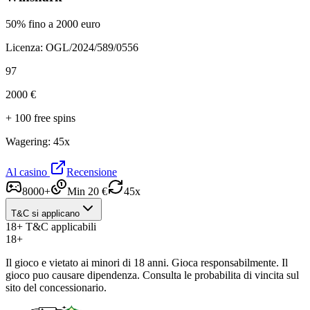
50% fino a 2000 euro
Licenza:
OGL/2024/589/0556
97
2000 €
+
100
free spins
Wagering:
45
x
Al casino
Recensione
8000+
Min
20 €
45
x
T&C si applicano
18+ T&C applicabili
18+
Il gioco e vietato ai minori di 18 anni. Gioca responsabilmente. Il
gioco puo causare dipendenza. Consulta le probabilita di vincita sul
sito del concessionario.