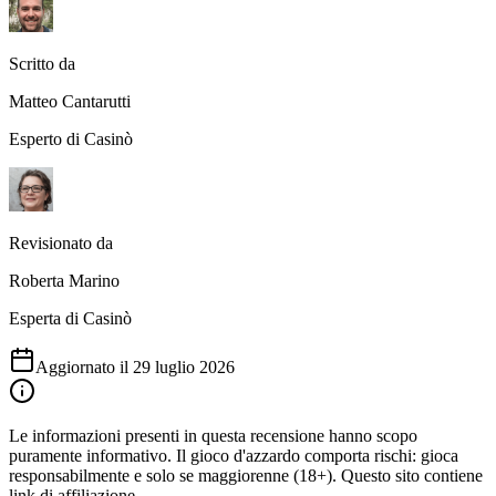
Scritto da
Matteo Cantarutti
Esperto di Casinò
Revisionato da
Roberta Marino
Esperta di Casinò
Aggiornato il
29 luglio 2026
Le informazioni presenti in questa recensione hanno scopo
puramente informativo. Il gioco d'azzardo comporta rischi: gioca
responsabilmente e solo se maggiorenne (18+). Questo sito contiene
link di affiliazione.