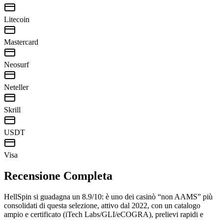
Litecoin
Mastercard
Neosurf
Neteller
Skrill
USDT
Visa
Recensione Completa
HellSpin si guadagna un 8.9/10: è uno dei casinò “non AAMS” più
consolidati di questa selezione, attivo dal 2022, con un catalogo
ampio e certificato (iTech Labs/GLI/eCOGRA), prelievi rapidi e