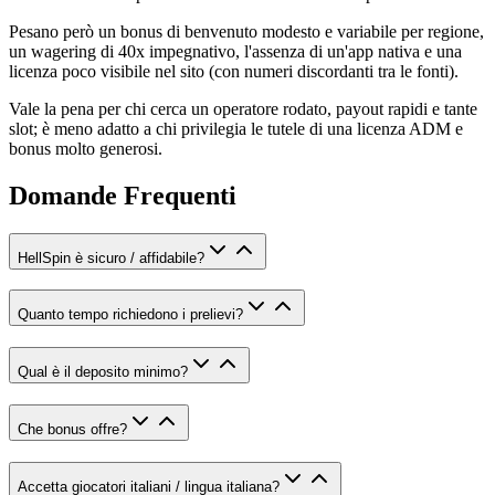
Pesano però un bonus di benvenuto modesto e variabile per regione,
un wagering di 40x impegnativo, l'assenza di un'app nativa e una
licenza poco visibile nel sito (con numeri discordanti tra le fonti).
Vale la pena per chi cerca un operatore rodato, payout rapidi e tante
slot; è meno adatto a chi privilegia le tutele di una licenza ADM e
bonus molto generosi.
Domande Frequenti
HellSpin è sicuro / affidabile?
Quanto tempo richiedono i prelievi?
Qual è il deposito minimo?
Che bonus offre?
Accetta giocatori italiani / lingua italiana?